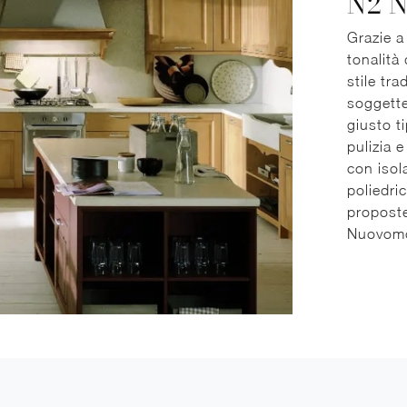
N2 
Grazie a
tonalità
stile tra
soggette
giusto t
pulizia 
con isol
poliedri
proposte
Nuovomon