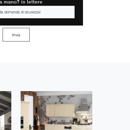
a mano? in lettere
Invia