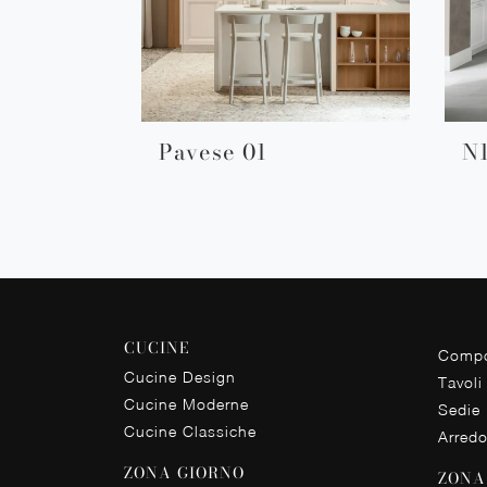
Pavese 01
N
CUCINE
Compo
Cucine Design
Tavoli
Cucine Moderne
Sedie
Cucine Classiche
Arred
ZONA GIORNO
ZONA