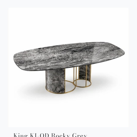
King KI-OD Rocky Grey