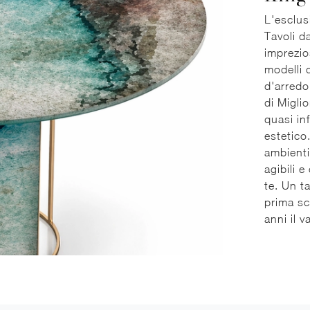
L'esclus
Tavoli da
imprezio
modelli d
d'arredo
di Migli
quasi in
estetico.
ambienti
agibili e
te. Un ta
prima sc
anni il 