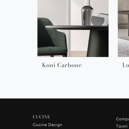
Koni Carbone
L
CUCINE
Compo
Cucine Design
Tavoli