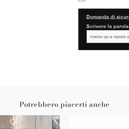
Domanda di sicur
Scrivere la parola
Potrebbero piacerti anche