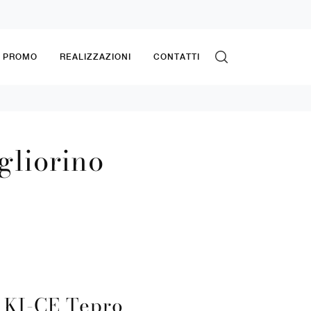
& PROMO
REALIZZAZIONI
CONTATTI
gliorino
 KI-CE Tepro