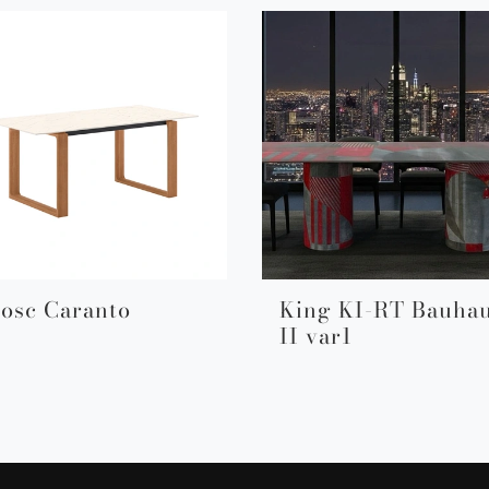
osc Caranto
King KI-RT Bauha
II var1