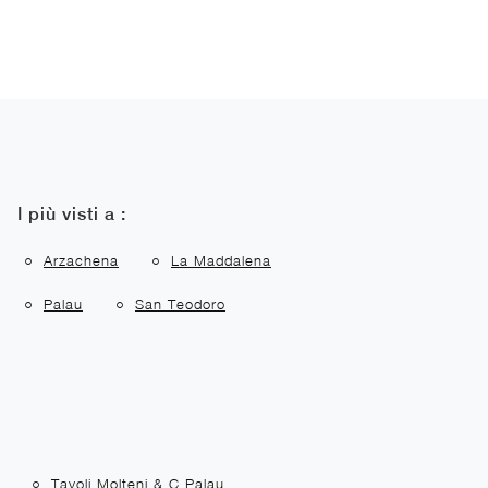
I più visti a :
Arzachena
La Maddalena
Palau
San Teodoro
Tavoli Molteni & C Palau