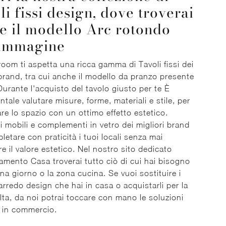
li fissi design, dove troverai
e il modello Arc rotondo
'immagine
oom ti aspetta una ricca gamma di Tavoli fissi dei
 brand, tra cui anche il modello da pranzo presente
 Durante l'acquisto del tavolo giusto per te È
tale valutare misure, forme, materiali e stile, per
are lo spazio con un ottimo effetto estetico.
i i mobili e complementi in vetro dei migliori brand
letare con praticità i tuoi locali senza mai
re il valore estetico. Nel nostro sito dedicato
damento Casa troverai tutto ciò di cui hai bisogno
ona giorno o la zona cucina. Se vuoi sostituire i
 arredo design che hai in casa o acquistarli per la
lta, da noi potrai toccare con mano le soluzioni
e in commercio.