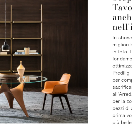
Tavo
anch
nell
In showr
migliori
in foto.
fondamen
ottimizz
Predilig
per comp
sacrifica
all'Arre
per la z
pezzi di
prima vo
più bell