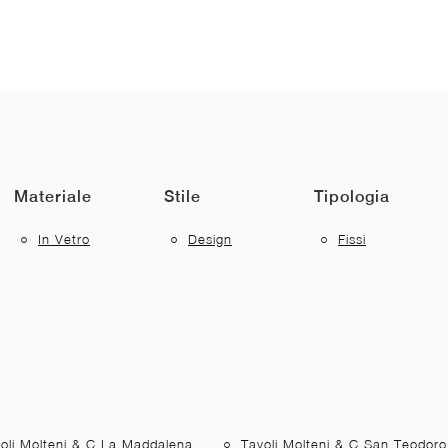
Materiale
Stile
Tipologia
In Vetro
Design
Fissi
oli Molteni & C La Maddalena
Tavoli Molteni & C San Teodoro