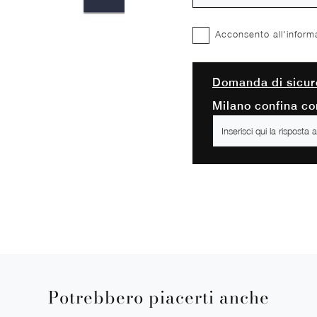
Acconsento all'inform
Domanda di sicur
Milano confina con
Potrebbero piacerti anche