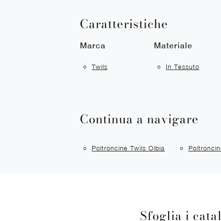
Caratteristiche
Marca
Materiale
Twils
In Tessuto
Continua a navigare
Poltroncine Twils Olbia
Poltronci
Sfoglia i cata