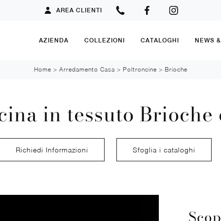
AREA CLIENTI
AZIENDA
COLLEZIONI
CATALOGHI
NEWS 
Home
>
Arredamento Casa
>
Poltroncine
>
Brioche
cina in tessuto Brioche 
Richiedi Informazioni
Sfoglia i cataloghi
Scop