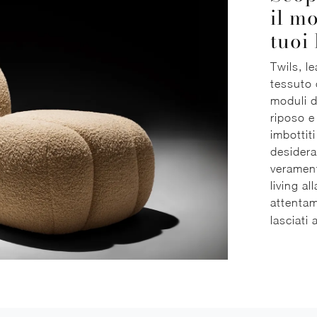
il m
tuoi 
Twils, le
tessuto 
moduli d
riposo e
imbottit
desidera
verament
living a
attenta
lasciati