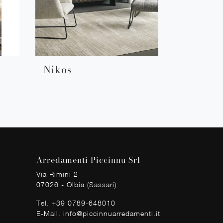
Nikos
Arredamenti Piccinnu Srl
Via Rimini 2
07026 - Olbia (Sassari)
Tel.
+39 0789-648010
E-Mail.
info@piccinnuarredamenti.it