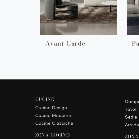
Avant-Garde
Pa
CUCINE
Compo
Cucine Design
Tavoli
Cucine Moderne
Sedie
Cucine Classiche
Arred
ZONA GIORNO
ZONA