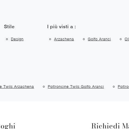
Stile
I più visti a :
Design
Arzachena
Golfo Aranci
Ol
ne Twils Arzachena
Poltroncine Twils Golfo Aranci
Poltr
loghi
Richiedi M