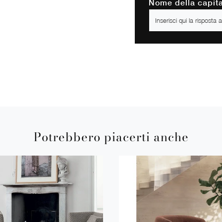
Nome della capita
Potrebbero piacerti anche