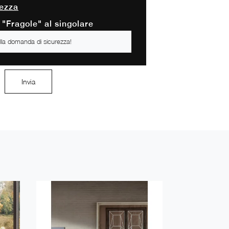
ezza
 "Fragole" al singolare
Invia