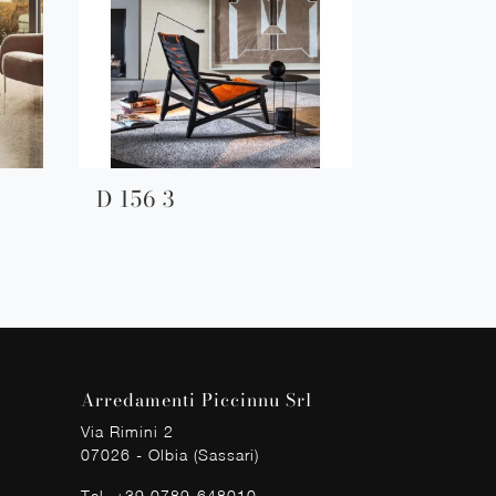
D 156 3
Arredamenti Piccinnu Srl
Via Rimini 2
07026 - Olbia (Sassari)
Tel.
+39 0789-648010