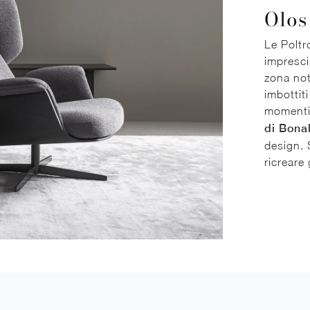
Olos
Le Poltr
imprescin
zona not
imbottit
momenti 
di Bona
design. 
ricreare