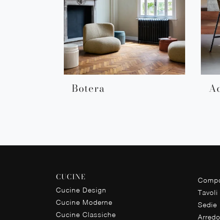
Botera
A
CUCINE
Compo
Cucine Design
Tavoli
Cucine Moderne
Sedie
Cucine Classiche
Arred