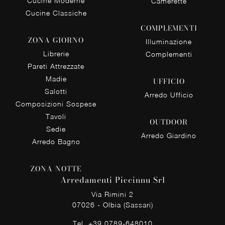
Cucine Moderne
Camerette
Cucine Classiche
COMPLEMENTI
ZONA GIORNO
Illuminazione
Librerie
Complementi
Pareti Attrezzate
Madie
UFFICIO
Salotti
Arredo Ufficio
Composizioni Sospese
Tavoli
OUTDOOR
Sedie
Arredo Giardino
Arredo Bagno
ZONA NOTTE
Arredamenti Piccinnu Srl
Via Rimini 2
07026 - Olbia (Sassari)
Tel.
+39 0789-648010