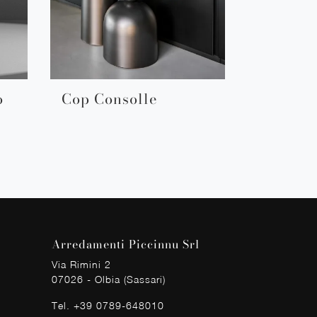
o
Cop Consolle
Arredamenti Piccinnu Srl
Via Rimini 2
07026 - Olbia (Sassari)
Tel.
+39 0789-648010