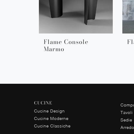
Flame Console
Fl
Marmo
CUCINE
Compo
Cucine Design
Tavoli
Cucine Moderne
Sedie
Cucine Classiche
Arred