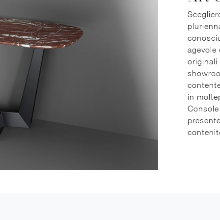
Scegliere
plurienn
conosciu
agevole 
original
showroom.
contente
in moltep
Console
presente 
contenit