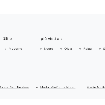
Stile
I più visti a :
Moderne
Nuoro
Olbia
Palau
S
iforms San Teodoro
Madie Miniforms Nuoro
Madie Minif