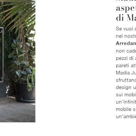
aspe
di M
Se vuoi 
nel nost
Arredam
non cade
pezzi di 
pareti at
Madia Ju
sfruttan
design u
sui mobi
un'infin
mobile s
un'ambie