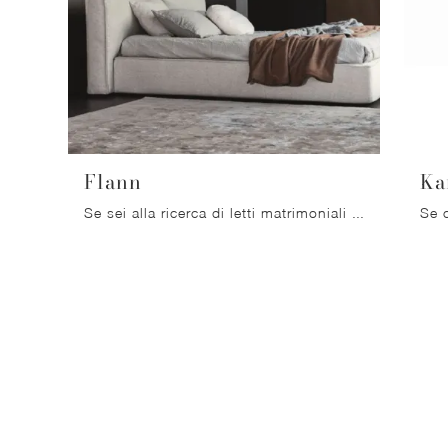
Flann
Ka
Se sei alla ricerca di letti matrimoniali imbottiti, eccoti il modello Flann in tessuto per valorizzare la camera da letto.