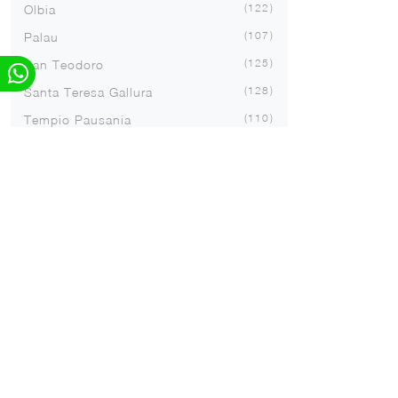
122
Olbia
107
Palau
125
San Teodoro
128
Santa Teresa Gallura
110
Tempio Pausania
CUCINE
Compo
Cucine Design
Tavoli