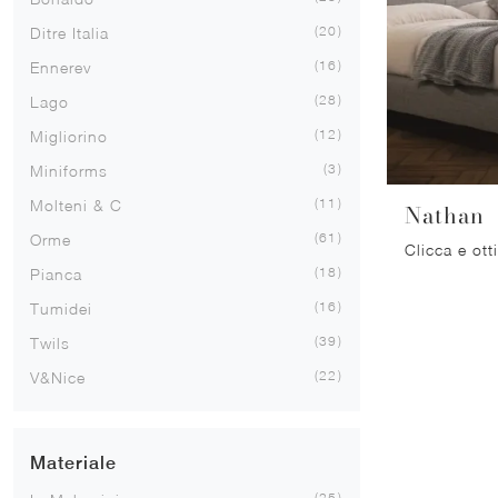
20
Ditre Italia
16
Ennerev
28
Lago
12
Migliorino
3
Miniforms
11
Molteni & C
Nathan
61
Orme
18
Pianca
16
Tumidei
39
Twils
22
V&Nice
Materiale
25