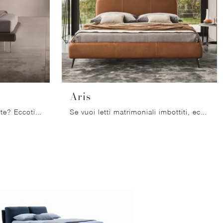
Aris
Vuoi attualizzare la zona notte? Eccoti il letto in tessuto Papilo di Ditre Italia per spazi design.
Se vuoi letti matrimoniali imbottiti, ecco qui il modello Aris in pelle per impreziosire la camera da letto.