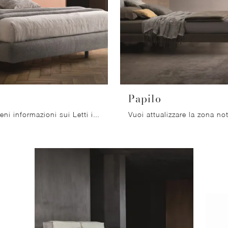
Papilo
Clicca e ottieni informazioni sui Letti imbottiti: se vuoi modelli matrimoniali moderni, il modello Nathan Ditre Italia fa per te.