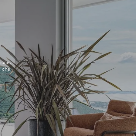
ione,
, che