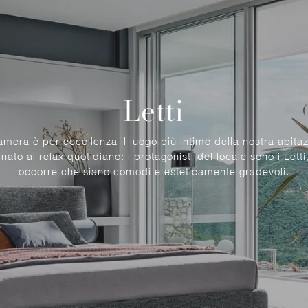
Letti
amera è per eccellenza il luogo più intimo della nostra abitaz
inato al relax quotidiano: i protagonisti del locale sono i Letti
occorre che siano comodi e esteticamente gradevoli.