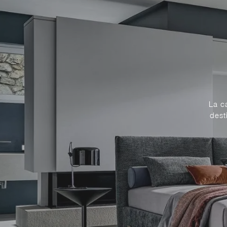
La c
dest