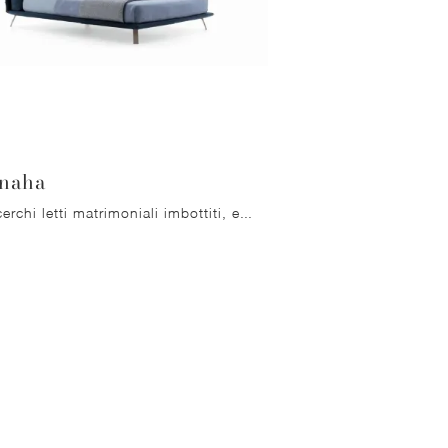
naha
Se cerchi letti matrimoniali imbottiti, eccoti il modello Kanaha in tessuto per completare la camera da letto.