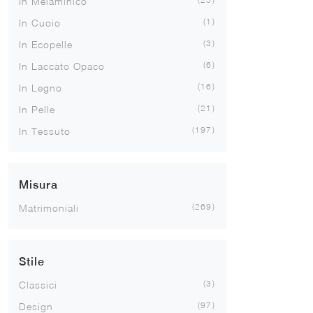
In Melaminico
1
In Cuoio
3
In Ecopelle
6
In Laccato Opaco
16
In Legno
21
In Pelle
197
In Tessuto
Misura
269
Matrimoniali
Stile
3
Classici
97
Design