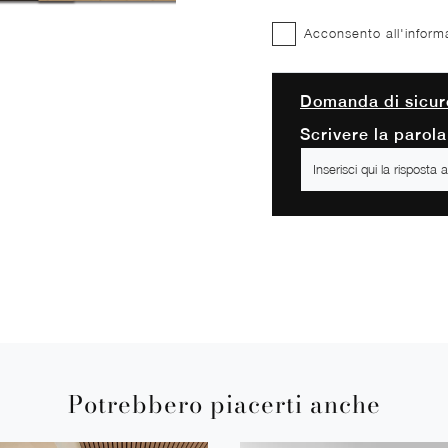
Acconsento all'inform
Domanda di sicur
Scrivere la parola 
Potrebbero piacerti anche