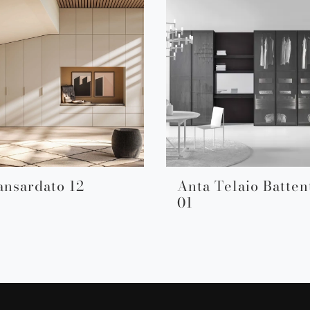
nsardato 12
Anta Telaio Batten
01