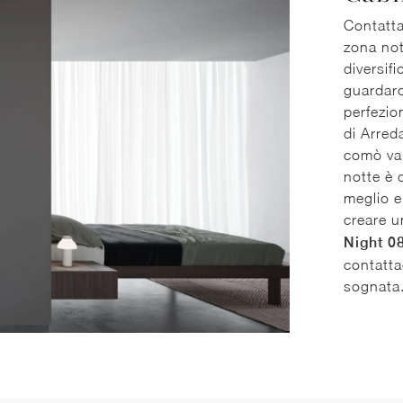
Contatta
zona not
diversif
guardaro
perfezio
di Arred
comò var
notte è 
meglio e
creare u
Night 08
contattac
sognata