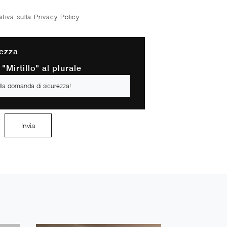
ativa sulla
Privacy Policy
ezza
"Mirtillo" al plurale
Invia