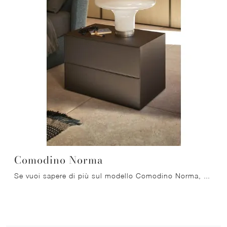
Comodino Norma
Se vuoi sapere di più sul modello Comodino Norma, clicca e scopri i Comodini e comò Pianca ideali per la tua zona del riposo.