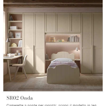
SR02 Onda
Camerette a ponte per ragazzi: scopri il modello in legno SR02 Onda di Scandola per stanzette classiche.