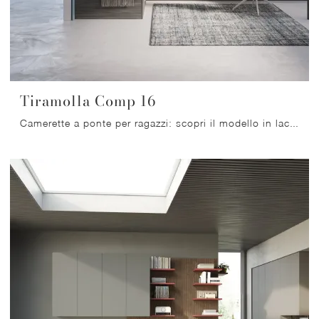
Tiramolla Comp 16
Camerette a ponte per ragazzi: scopri il modello in laccato opaco Tiramolla Comp 16 di Tumidei per stanzette moderne.