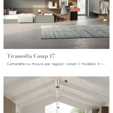
Tiramolla Comp 17
Camerette su misura per ragazzi: scopri il modello in laccato opaco Tiramolla Comp 17 di Tumidei per stanzette moderne.