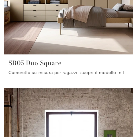
SR05 Duo Square
Camerette su misura per ragazzi: scopri il modello in laccato opaco SR05 Duo Square di Scandola per stanzette moderne.