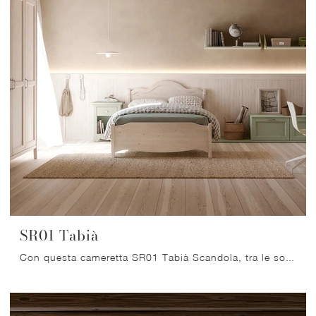
SR01 Tabià
Con questa cameretta SR01 Tabià Scandola, tra le soluzioni componibili, potrai progettare stanze classiche per ragazzi.