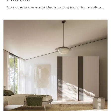
Con questa cameretta Giroletto Scandola, tra le soluzioni componibili, potrai progettare stanze moderne per ragazzi.