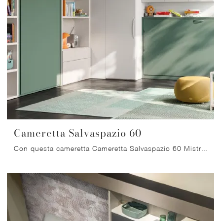
Cameretta Salvaspazio 60
Con questa cameretta Cameretta Salvaspazio 60 Mistral, tra le soluzioni salvaspazio, potrai progettare stanze moderne per ragazzi.