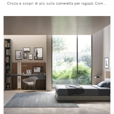
Clicca e scopri di più sulla cameretta per ragazzi Composizione Letto a Terra 59! Le Camerette componibili Mistral ti aspettano.