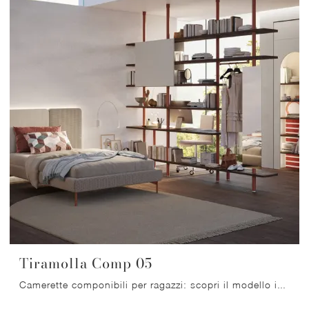
Tiramolla Comp 05
Camerette componibili per ragazzi: scopri il modello in laccato opaco Tiramolla Comp 05 di Tumidei per stanzette moderne.