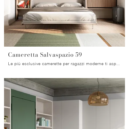
Cameretta Salvaspazio 59
Le più esclusive camerette per ragazzi moderne ti aspettano! Scopri il modello Cameretta Salvaspazio 59 di Mistral.