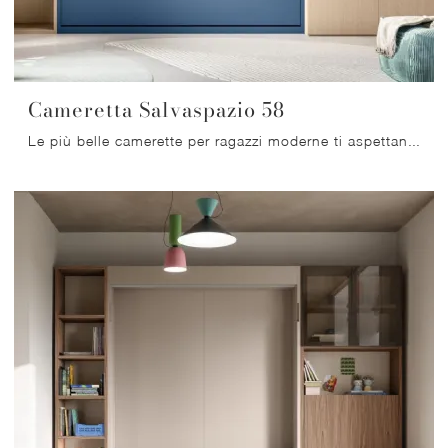
Cameretta Salvaspazio 58
Le più belle camerette per ragazzi moderne ti aspettano! Scopri il modello Cameretta Salvaspazio 58 di Mistral.