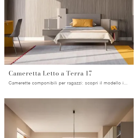
Cameretta Letto a Terra 17
Camerette componibili per ragazzi: scopri il modello in melaminico Cameretta Letto a Terra 17 di Mistral per stanzette moderne.